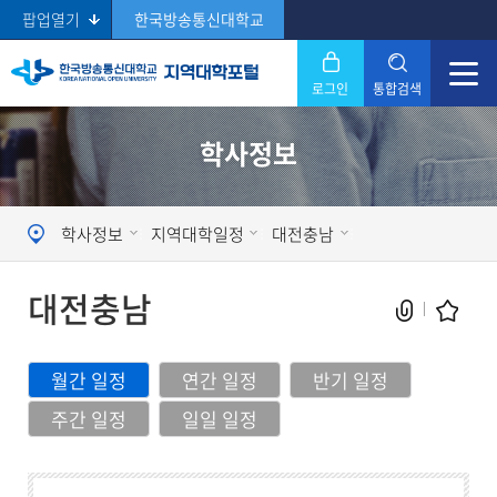
팝업열기
한국방송통신대학교
로그인
통합검색
닫기
학사정보
Search
학사정보
지역대학일정
대전충남
대전충남
월간 일정
연간 일정
반기 일정
주간 일정
일일 일정
현재 페이지를 즐겨찾는 메뉴로
등록하시겠습니까?
메뉴추가