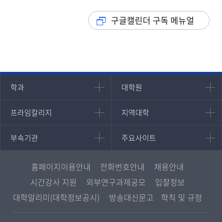
구글캘린더 구독 메뉴얼
인문과학대학
대학원
학과
대학원
대학원
국어국문학과
프라임칼리지
지역대학
프라임칼리지
지역대학
경영대학원
영어영문학과
학사학위과정
지역대학 포털
중어중문학과
부속기관
주요사이트
부속기관
주요사이트
평생교육과정
서울지역대학
프랑스언어문화학과
중앙도서관
멘토링
부산지역대학
일본학과
원격교육혁신연구원
진로심리상담
홈페이지이용안내
전화번호안내
채용안내
대구경북지역대학
통합인문학연구소
교육정보화본부
시간강사 지원
외부연구과제공모
입찰정보
인천지역대학
사회과학대학
디지털미디어센터
국립대학육성사업
대학알리미(대학정보공시)
방송대신문고
학칙 및 규정
광주전남지역대학
법학과
종합교육연수원
OpenVLab
대전충남지역대학
행정학과